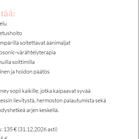
tää:
elu
etushoito
mpärillä soitettavat äänimaljat
osonic-värähtelyterapia
illa soittimilla
nen ja hoidon päätös
y sopii kaikille, jotka kaipaavat syvää
ressin lievitystä, hermoston palautumista sekä
hdyshetkeä arjen keskellä.
: 135 € (31.12.2026 asti)
55 €