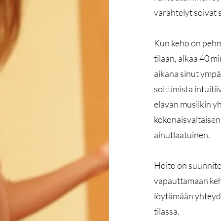
värähtelyt soivat 
Kun keho on pehm
tilaan, alkaa 40 
aikana sinut ympär
soittimista intuiti
elävän musiikin yh
kokonaisvaltaisen
ainutlaatuinen.
Hoito on suunnite
vapauttamaan keh
löytämään yhteyde
tilassa.