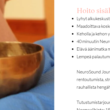
Hoito sisäl
Lyhyt alkukeskust
Maadoittava kosk
Keholla ja kehon y
40 minuutin Neur
Elävä äänimatka mu
Lempeä palautumi
NeuroSound Journe
rentoutumista, st
rauhallista hengä
Tutustumistarjous
Normaalihinta: 1