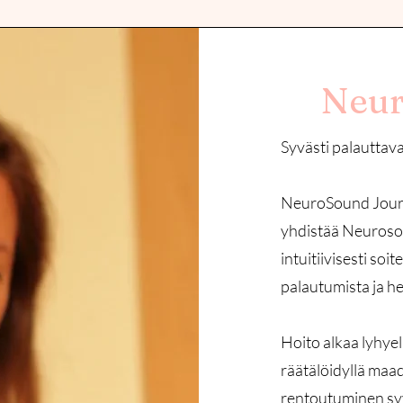
Neur
Syvästi palauttava
NeuroSound Journ
yhdistää Neuroson
intuitiivisesti so
palautumista ja h
Hoito alkaa lyhyell
räätälöidyllä maa
rentoutuminen syv