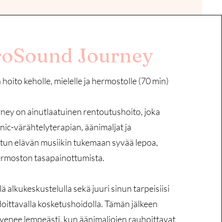
oSound Journey
 hoito keholle, mielelle ja hermostolle (70 min)
ey on ainutlaatuinen rentoutushoito, joka
ic-värähtelyterapian, äänimaljat ja
itetun elävän musiikin tukemaan syvää lepoa,
ermoston tasapainottumista.
ä alkukeskustelulla sekä juuri sinun tarpeisiisi
doittavalla kosketushoidolla. Tämän jälkeen
enee lempeästi, kun äänimaljojen rauhoittavat