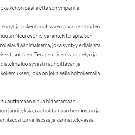
sekä kehon päällä että sen ympärillä.
ennyt ja laskeutunut syvempään rentouden
minuutin Neurosonic-värähtelyterapia. Sen
öi elävä äänimaisema, joka syntyy erilaisista
ivisesti soittaen. Terapeuttisen värähtelyn ja
distelmä luo syvästi rauhoittavan ja
 kokemuksen, joka on jokaisella hoitokerralla
ltu auttamaan sinua hidastamaan,
on jännityksiä, rauhoittamaan hermostoa ja
n itseesi turvallisessa ja kannattelevassa