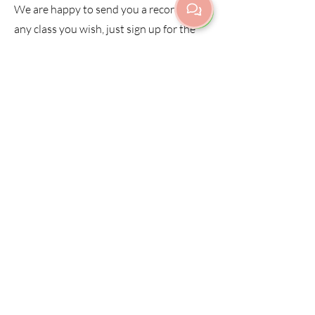
We are happy to send you a recording of
any class you wish, just sign up for the
class and if you don't join "live" you will
automatically receive the class recording.
The recording is the same price as
attending a class.
Recordings valid:
7 days
Fredrikinkatu 67 E 42 | Etu-
Töölö/Kamppi
00100 Helsinki
info@purnayoga.fi
| p.
+358 50