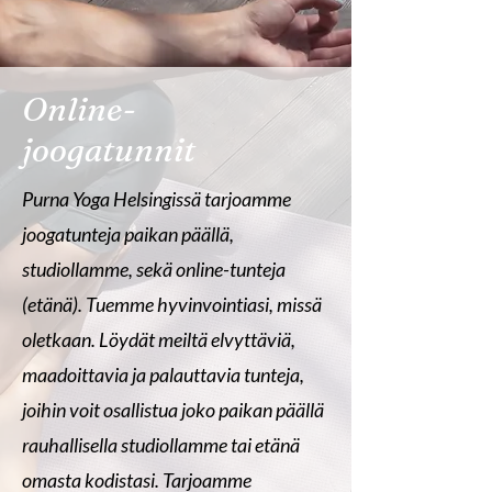
Online-
joogatunnit
Purna Yoga Helsingissä tarjoamme
joogatunteja paikan päällä,
studiollamme, sekä online-tunteja
(etänä). Tuemme hyvinvointiasi, missä
oletkaan. Löydät meiltä elvyttäviä,
maadoittavia ja palauttavia tunteja,
joihin voit osallistua joko paikan päällä
rauhallisella studiollamme tai etänä
omasta kodistasi. Tarjoamme