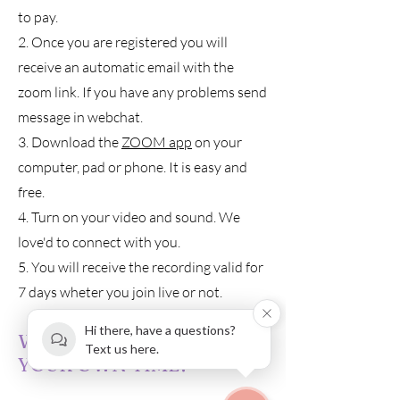
to pay.
2. Once you are registered you will
receive an automatic email with the
zoom link. If you have any problems send
message in webchat.
3. Download the
ZOOM app
on your
computer, pad or phone. It is easy and
free.
4. Turn on your video and sound. We
love'd to connect with you.
5. You will receive the recording valid for
7 days wheter you join live or not.
Hi there, have a questions?
WANT TO PRACTICE IN
Text us here.
YOUR OWN TIME?