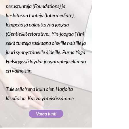
perustunteja (Foundations) ja
keskitason tunteja (Intermediate),
lempeää ja palauttavaa joogaa
(Gentle&Restorative), Yin-joogaa (Yin)
sekä tunteja raskaana oleville naisille ja
juuri synnyttäneille äideille. Purna Yoga
Helsingissä löydät joogatunteja elämän
eri vaiheisiin.
Tule sellaisena kuin olet. Harjoita
läsnäoloa. Kasva yhteisössämme.
Varaa tunti