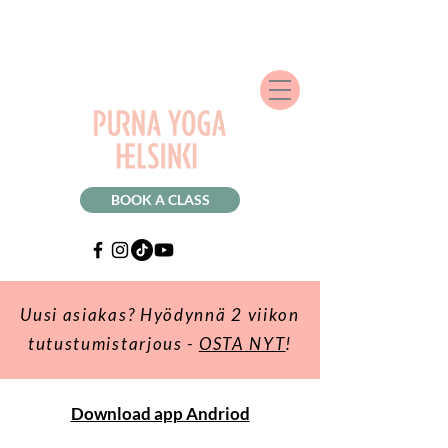
BOOK A CLASS
Uusi asiakas? Hyödynnä 2 viikon
tutustumistarjous -
OSTA NYT
!
Download app Andriod