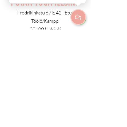
Fredrikinkatu 67 E 42 | Etu-
Töölö/Kamppi
00100 Helsinki
info@purnayoga.fi
| p.
+358 50
3533970
ALL CLASSES IN ENGLISH
KAIKKI LUOKAT PIDETÄÄN
ENGLANNIKSI
© 2023 by Purna Yoga Helsinki
Privacy Policy