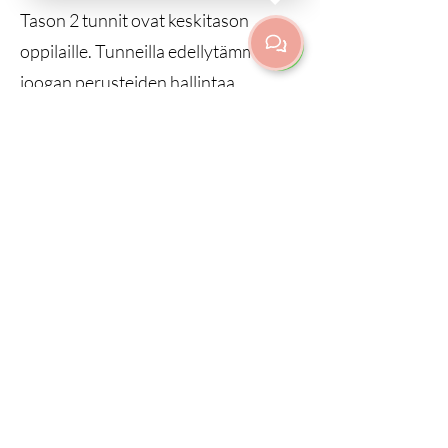
Tason 2 tunnit ovat keskitason
oppilaille. Tunneilla edellytämme
joogan perusteiden hallintaa.
Opettaja olettaa oppilaan
ymmärtävän ja hallitsevan
peruslinjaukset myös variaatioissa.
Tunnilla sukellamme syvemmälle
asanoihin ja opimme niiden
energeettisiä merkityksiä.
KAIKKI TASOT
Yhdistelmä kaikesta edellä
mainitusta! Kaiken tasoiset joogaajat