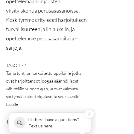
opettelemaan linjausten
yksityiskohtia perusasasanoissa.
Keskitymme erityisesti harjoituksen
turvallisuuteen ja linjauksiin, ja
opettelemme perusasanoita ja -
sarjoja.
TASO 1 -2
Tämä tunti on tarkoitettu oppilaille jotka
ovat harjoittaneet joogaa säännöllisesti
vähintään vuoden ajan, ja ovat valmiita
siirtymään aloittelijatasolta seuraavalle
tasolle.
Hi there, have a questions?
TASO 2
Text us here.