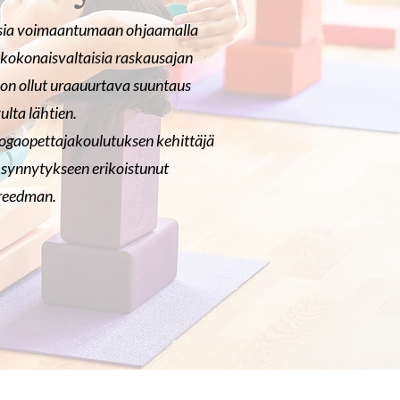
isia voimaantumaan ohjaamalla
ja kokonaisvaltaisia raskausajan
t on ollut uraauurtava suuntaus
ulta lähtien.
oogaopettajakoulutuksen kehittäjä
a synnytykseen erikoistunut
Freedman.