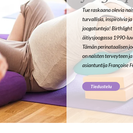
Tue raskaana olevia na
turvallisia, inspiroivia 
joogatunteja! Birthligh
äitiysjoogassa 1990-luv
Tämän perinataalisen j
on naisten terveyteen j
asiantuntija Françoise 
Tiedustelu