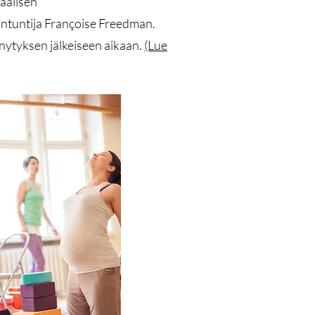
aalisen
antuntija Françoise Freedman.
ytyksen jälkeiseen aikaan.
(Lue