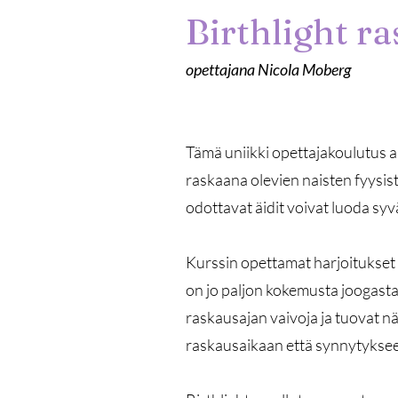
Birthlight r
opettajana Nicola Moberg
Tämä uniikki opettajakoulutus an
raskaana olevien naisten fyysis
odottavat äidit voivat luoda syv
Kurssin opettamat harjoitukset ov
on jo paljon kokemusta joogasta.
raskausajan vaivoja ja tuovat näi
raskausaikaan että synnytyksee