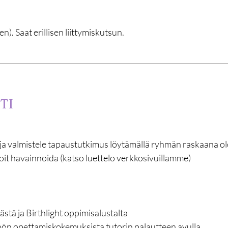
). Saat erillisen liittymiskutsun.
TI
ja valmistele tapaustutkimus löytämällä ryhmän raskaana olevi
 voit havainnoida (katso luettelo verkkosivuillamme)

stä ja Birthlight oppimisalustalta

nnön opettamiskokemuksista tutorin palautteen avulla  
