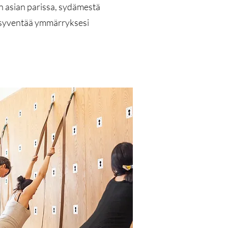
en asian parissa, sydämestä
a syventää ymmärryksesi