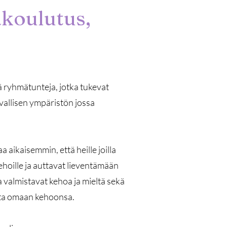
akoulutus,
tä ryhmätunteja, jotka tukevat
rvallisen ympäristön jossa
 aikaisemmin, että heille joilla
ehoille ja auttavat lieventämään
ka valmistavat kehoa ja mieltä sekä
musta omaan kehoonsa.