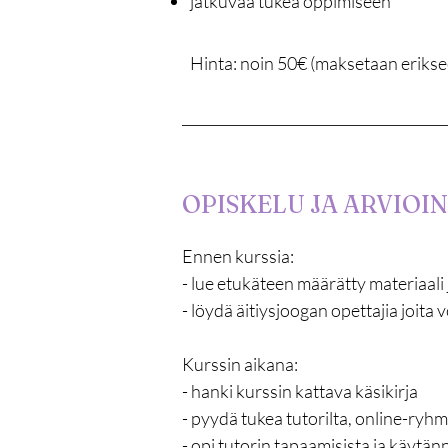
jatkuvaa tukea oppimiseen
Hinta: noin 50€ (maksetaan erikseen
OPISKELU JA ARVIOIN
Ennen kurssia: 

- lue etukäteen määrätty materiaali 
- löydä äitiysjoogan opettajia joita
Kurssin aikana:

- hanki kurssin kattava käsikirja

- pyydä tukea tutorilta, online-ryhmä
- opi tutorin tapaamisista ja käytä