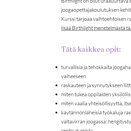
Birthlight on ollut uraauurtava
joogaopettajakoulutuksen kehitt
Kurssi tarjoaa vaihtoehtoisen 
lisää Birthlight menetelmästä tä
Tätä kaikkea opit:
turvallisia ja tehokkaita joogah
vaiheeseen
raskauteen ja synnytykseen lii
miten tukea oppilaiden yksilölli
miten vaalia yhteisöllisyyttä, its
käytännönläheisiä työkaluja ras
valtavirran joogassa: hengitysty
rentoutumista