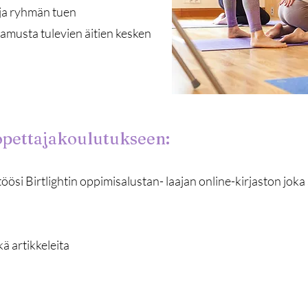
 ja ryhmän tuen
amusta tulevien äitien kesken
 opettajakoulutukseen:
töösi Birtlightin oppimisalustan- laajan online-kirjaston jo
ä artikkeleita