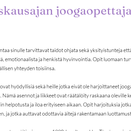
askausajan joogaopettaj
taa sinulle tarvittavat taidot ohjata sekä yksityistunteja et
tä, emotionaalista ja henkistä hyvinvointia. Opit luomaan tu
ällisen yhteyden toisiinsa.
at hyödyllisiä sekä heille jotka eivät ole harjoittaneet joogaa
 Nämä asennot ja liikkeet ovat räätälöity raskaana oleville k
n helpotusta ja iloa erityiseen aikaan. Opit harjoituksia jot
n, ja jotka auttavat odottavia äitejä rakentamaan luotta