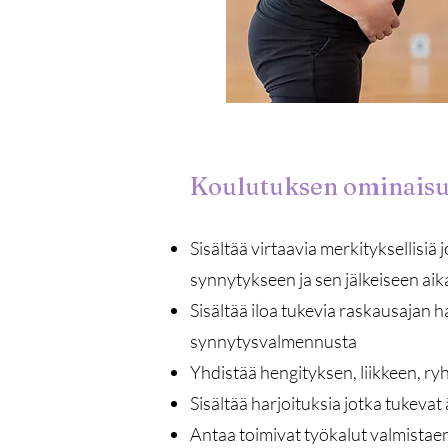
​Koulutuksen ominais
Sisältää virtaavia merkityksellisiä 
synnytykseen ja sen jälkeiseen ai
Sisältää iloa tukevia raskausajan h
synnytysvalmennusta
Yhdistää hengityksen, liikkeen, ry
Sisältää harjoituksia jotka tukevat 
Antaa toimivat työkalut valmistae