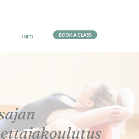
BOOK A CLASS
INFO
sajan
ettajakoulutus