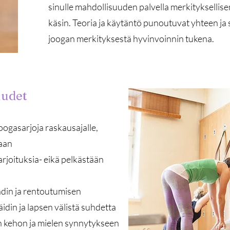
sinulle mahdollisuuden palvella merkityksellis
käsin. Teoria ja käytäntö punoutuvat yhteen j
joogan merkityksestä hyvinvoinnin tukena.
uudet
joogasarjoja raskausajalle,
kaan
arjoituksia- eikä pelkästään
hdin ja rentoutumisen
äidin ja lapsen välistä suhdetta
n kehon ja mielen synnytykseen