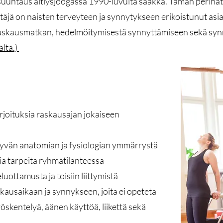
 suuntaus äitiysjoogassa 1990-luvulta saakka. Tämän perinat
äjä on naisten terveyteen ja synnytykseen erikoistunut asi
raskausmatkan, hedelmöitymisestä synnyttämiseen sekä synn
ältä.)
arjoituksia raskausajan jokaiseen
ttyvän anatomian ja fysiologian ymmärrystä
siä tarpeita ryhmätilanteessa
eluottamusta ja toisiin liittymistä
kausaikaan ja synnykseen, joita ei opeteta
öskentelyä, äänen käyttöä, liikettä sekä