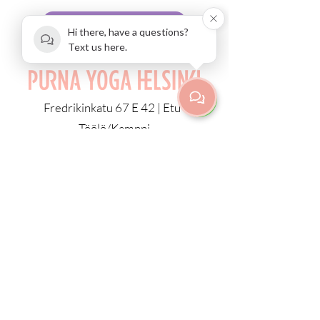
Aikataulu
Hi there, have a questions?
Text us here.
Fredrikinkatu 67 E 42 | Etu-
Töölö/Kamppi
00100 Helsinki
info@purnayoga.fi
| p.
+358 50
3533970
ALL CLASSES IN ENGLISH
KAIKKI LUOKAT PIDETÄÄN
ENGLANNIKSI
© 2023 by Purna Yoga Helsinki