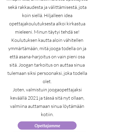
sekä rakkaudesta ja välittämisestä, jota
koin siellä. Hiljalleen idea
opettajakoulutuksesta alkoi kirkastua
mieleeni. Minun täytyi tehdä se!
Koulutuksen kautta aloin vähitellen
ymmärtämään, mitä jooga todella on ja
että asana-harjoitus on vain pieni osa
sitä. Joogan tarkoitus on auttaa sinua
tulemaan siksi persoonaksi, joka todella
olet.
Joten, valmistuin joogaopettajaksi
keväällä 2021 ja tässä sitä nyt ollaan,
valmiina auttamaan sinua löytämään
kotiin.
Opettajamme