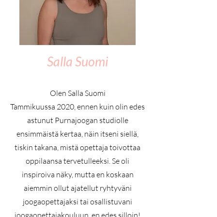
Salla Suomi
Olen Salla Suomi
Tammikuussa 2020, ennen kuin olin edes
astunut Purnajoogan studiolle
ensimmäistä kertaa, näin itseni siellä,
tiskin takana, mistä opettaja toivottaa
oppilaansa tervetulleeksi. Se oli
inspiroiva näky, mutta en koskaan
aiemmin ollut ajatellut ryhtyväni
joogaopettajaksi tai osallistuvani
joogaopettajakouluun, en edes silloin!