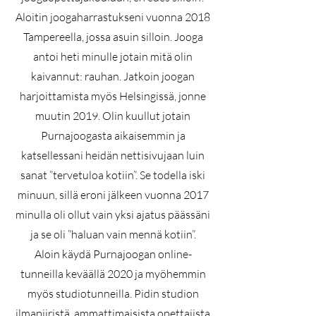
Aloitin joogaharrastukseni vuonna 2018
Tampereella, jossa asuin silloin. Jooga
antoi heti minulle jotain mitä olin
kaivannut: rauhan. Jatkoin joogan
harjoittamista myös Helsingissä, jonne
muutin 2019. Olin kuullut jotain
Purnajoogasta aikaisemmin ja
katsellessani heidän nettisivujaan luin
sanat ”tervetuloa kotiin”. Se todella iski
minuun, sillä eroni jälkeen vuonna 2017
minulla oli ollut vain yksi ajatus päässäni
ja se oli ”haluan vain mennä kotiin”.
Aloin käydä Purnajoogan online-
tunneilla keväällä 2020 ja myöhemmin
myös studiotunneilla. Pidin studion
ilmapiiristä, ammattimaisista opettajista