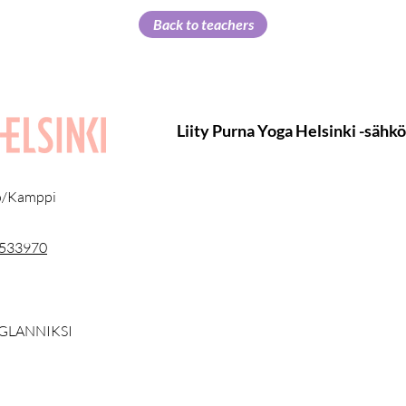
Back to teachers
Liity Purna Yoga Helsinki -sähk
lö/Kamppi
3533970
GLANNIKSI