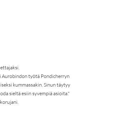
ttajaksi.
i Sri Aurobindon työtä Pondicherryn
etoiseksi kummassakin. Sinun täytyy
da sieltä esiin syvempiä asioita."
korujani.