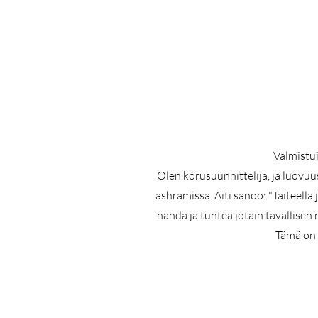
Valmistu
Olen korusuunnittelija, ja luovuus
ashramissa. Äiti sanoo: "Taiteella
nähdä ja tuntea jotain tavallisen
Tämä on 