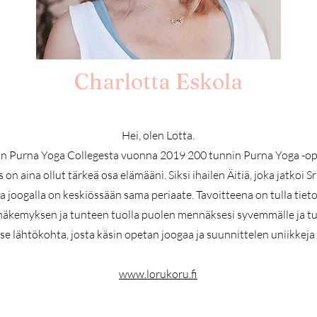
Charlotta Eskola
Hei, olen Lotta.
in Purna Yoga Collegesta vuonna 2019 200 tunnin Purna Yoga -ope
 on aina ollut tärkeä osa elämääni. Siksi ihailen Äitiä, joka jatko
 ja joogalla on keskiössään sama periaate. Tavoitteena on tulla ti
 näkemyksen ja tunteen tuolla puolen mennäksesi syvemmälle ja tuo
se lähtökohta, josta käsin opetan joogaa ja suunnittelen uniikkeja 
www.lorukoru.fi