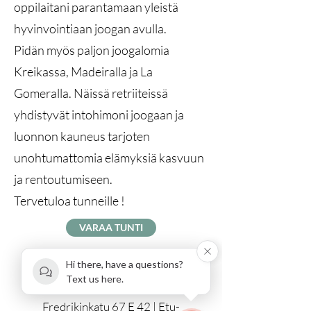
oppilaitani parantamaan yleistä
hyvinvointiaan joogan avulla.
Pidän myös paljon joogalomia
Kreikassa, Madeiralla ja La
Gomeralla. Näissä retriiteissä
yhdistyvät intohimoni joogaan ja
luonnon kauneus tarjoten
unohtumattomia elämyksiä kasvuun
ja rentoutumiseen.
Tervetuloa tunneille !
VARAA TUNTI
Hi there, have a questions?
Text us here.
Fredrikinkatu 67 E 42 | Etu-