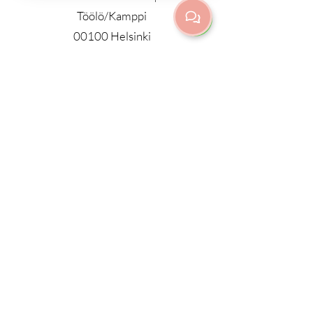
Töölö/Kamppi
00100 Helsinki
info@purnayoga.fi
| p.
+358 50
3533970
ALL CLASSES IN ENGLISH
KAIKKI LUOKAT PIDETÄÄN
ENGLANNIKSI
© 2023 by Purna Yoga Helsinki
Privacy Policy