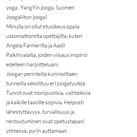
yoga , YangYin jooga, Suomen
Joogaliiton jooga)
Minulla on ollut etuoikeus oppia
uskomattomilta opettajilta, kuten
Angela Farmerilta ja Aadil
Palkhivalalta, joiden viisaus inspiroi
edelleen harjoitteluani.
Joogan perinteitä kunnioittaen
tunneilla sekoittuu eri joogatyylejä.
Tunnit ovat monipuolisia, vaihtelevia
ja kaikille tasoille sopivia. Helposti
lähestyttävyys, turvallisuus ja
rentoutuminen ovat opetustapani
ytimessä, pyrin auttamaan